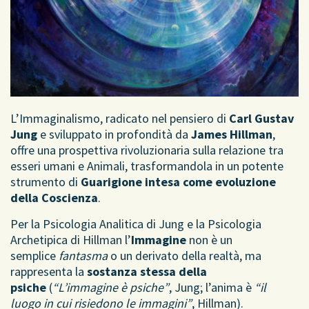
L’Immaginalismo, radicato nel pensiero di
Carl Gustav
Jung
e sviluppato in profondità da
James Hillman
,
offre una prospettiva rivoluzionaria sulla relazione tra
esseri umani e Animali, trasformandola in un potente
strumento di
Guarigione intesa come evoluzione
della Coscienza
.
Per la Psicologia Analitica di Jung e la Psicologia
Archetipica di Hillman l’
Immagine
non è un
semplice
fantasma
o un derivato della realtà, ma
rappresenta la
sostanza stessa della
psiche
(
“L’immagine è psiche”
, Jung; l’anima è
“il
luogo in cui risiedono le immagini”
, Hillman).