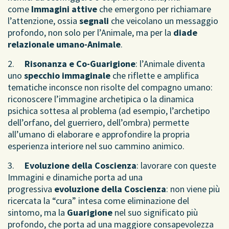
come
Immagini attive
che emergono per richiamare
l’attenzione, ossia
segnali
che veicolano un messaggio
profondo, non solo per l’Animale, ma per la
diade
relazionale umano-Animale
.
2.
Risonanza e Co-Guarigione
: l’Animale diventa
uno
specchio immaginale
che riflette e amplifica
tematiche inconsce non risolte del compagno umano:
riconoscere l’immagine archetipica o la dinamica
psichica sottesa al problema (ad esempio, l’archetipo
dell’orfano, del guerriero, dell’ombra) permette
all’umano di elaborare e approfondire la propria
esperienza interiore nel suo cammino animico.
3.
Evoluzione della Coscienza
: lavorare con queste
Immagini e dinamiche porta ad una
progressiva
evoluzione della Coscienza
: non viene più
ricercata la “cura” intesa come eliminazione del
sintomo, ma la
Guarigione
nel suo significato più
profondo, che
porta ad una maggiore consapevolezza