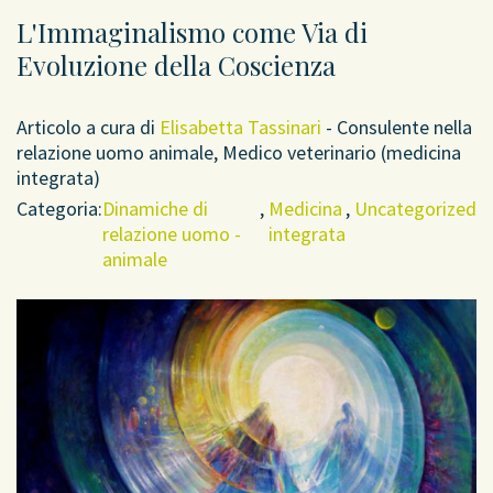
L'Immaginalismo come Via di
Evoluzione della Coscienza
Articolo a cura di
Elisabetta Tassinari
- Consulente nella
relazione uomo animale, Medico veterinario (medicina
integrata)
Categoria:
Dinamiche di
,
Medicina
,
Uncategorized
relazione uomo -
integrata
animale