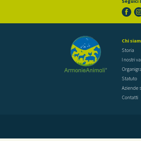
Seguici 
Chi sia
Storia
I nostri va
Organig
Statuto
Aziende s
Contatti