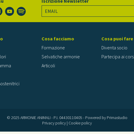
su
Iscrizione Newsletter
mo
Cosa facciamo
Cosa puoi fare
Formazione
Diventa socio
lori
Selvatiche armonie
Partecipa ai cors
ramma
Articoli
ostenitrici
© 2025 ARMONIE ANIMALI - P.I. 04430110405 - Powered by
Primastudio
Privacy policy
|
Cookie policy