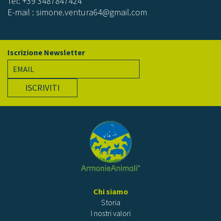
Tel: +39 3487847424
E-mail : simone.ventura64@gmail.com
Iscrizione Newsletter
ISCRIVITI
Chi siamo
Storia
I nostri valori